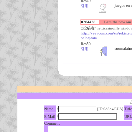
Res49
juegos en 
引用
■264438
I am the new one
□投稿者/ netticasinoille windo
http://veevcom.com/en/rekistero
pelaajaan/
Res50
suomalaine
引用
Name
/
[ID:0d8owEUA]
Title
E-Mail
/
URL
Comment