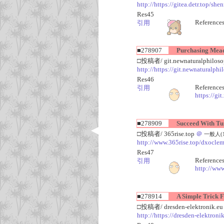
http://https://gitea.detr.top/sh
Res45
Reference
引用
■278907
Purchasing Mead
□投稿者/ git.newnaturalphiloso
http://https://git.newnaturalph
Res46
References
引用
https://gi
■278909
Succeed With Tun
□投稿者/ 365rise.top
＠
一般人(1回
http://www.365rise.top/dxocle
Res47
References
引用
http://ww
■278914
A Simple Trick F
□投稿者/ dresden-elektronik.e
http://https://dresden-elektron