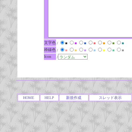
文字色
/
■
■
■
■
■
■
■
枠線色
/
■
■
■
■
■
■
■
Icon
/
HOME
HELP
新規作成
スレッド表示