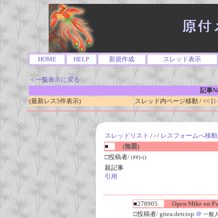
HOME
HELP
新規作成
スレッド表示
＜一覧表示に戻る
記事No
(最新レス5件表示)
スレッド内ページ移動 / << [
1
スレッドリスト
/ - /
レスフォームへ移動
■
(無題)
□投稿者/
(##)-()
親記事
引用
■278905
Open Mike on Par
□投稿者/ gitea.detr.top
＠
一般人(1