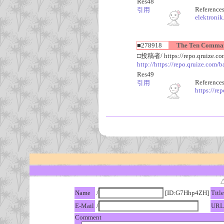
Res48
References
引用
elektroni
■278918
The Ten Commandm
□投稿者/ https://repo.qruize.c
http://https://repo.qruize.com/
Res49
References
引用
https://re
Name
/
[ID:G7Hhp4ZH]
Title
E-Mail
/
URL
Comment