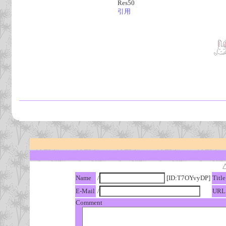
Res50
引用
Name
/
[ID:T7OYvyDP]
Title
E-Mail
/
URL
Comment