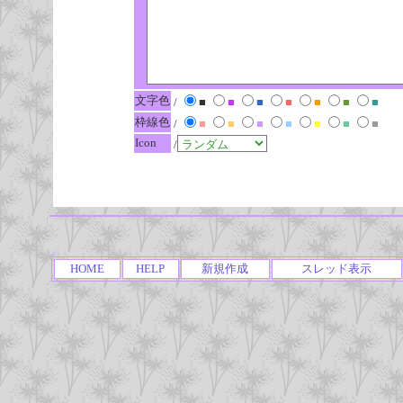
文字色
/
■
■
■
■
■
■
■
枠線色
/
■
■
■
■
■
■
■
Icon
/
HOME
HELP
新規作成
スレッド表示