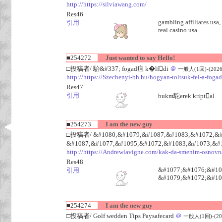
http://https://silviawang.com/
Res46
gambling affiliates usa
引用
real casino usa
■254272
Just wanted to say Hello!
□投稿者/ 駘&#337; fogad疽 k�lfdi
＠
一般人(1回)-(2026/0
http://https://Szechenyi-bh.hu/hogyan-toltsuk-fel-a-fog
Res47
引用
bukm駝erek kriptal
■254273
I am the new guy
□投稿者/ &#1080;&#1079;&#1087;&#1083;&#1072;&#1
&#1087;&#1077;&#1095;&#1072;&#1083;&#1073;&#
http://https://Andrewlavigne.com/kak-da-smenim-osnovna
Res48
&#1077;&#1076;&#10
引用
&#1079;&#1072;&#10
■254274
I am the new guy
□投稿者/ Golf wedden Tips Paysafecard
＠
一般人(1回)-(2026