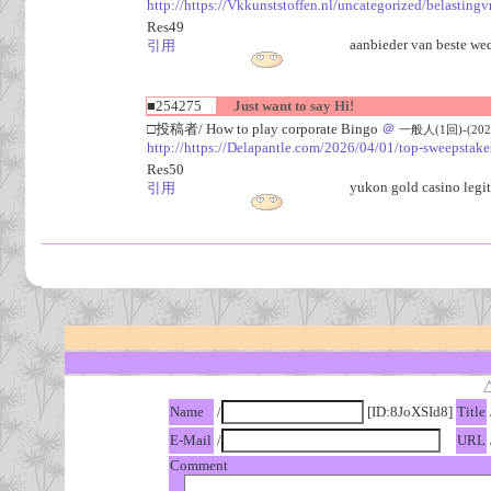
http://https://Vkkunststoffen.nl/uncategorized/belastingvr
Res49
aanbieder van beste we
引用
■254275
Just want to say Hi!
□投稿者/ How to play corporate Bingo
＠
一般人(1回)-(2026/
http://https://Delapantle.com/2026/04/01/top-sweepstakes
Res50
yukon gold casino legit,
引用
Name
/
[ID:8JoXSId8]
Title
E-Mail
/
URL
Comment