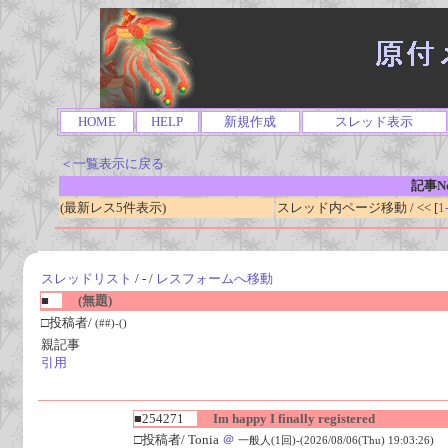
HOME
HELP
新規作成
スレッド表示
＜一覧表示に戻る
記事No
(最新レス5件表示)
スレッド内ページ移動 / << [
1
スレッドリスト
/ - /
レスフォームへ移動
■
(無題)
□投稿者/
(##)-()
親記事
引用
■254271
Im happy I finally registered
□投稿者/ Tonia
＠
一般人(1回)-(2026/08/06(Thu) 19:03:26)