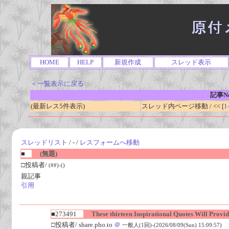
HOME
HELP
新規作成
スレッド表示
＜一覧表示に戻る
記事No
(最新レス5件表示)
スレッド内ページ移動 / << [
1
スレッドリスト
/ - /
レスフォームへ移動
■
(無題)
□投稿者/
(##)-()
親記事
引用
■273491
These thirteen Inspirational Quotes Will Provid
□投稿者/ share.pho.to
＠
一般人(1回)-(2026/08/09(Sun) 15:09:57)