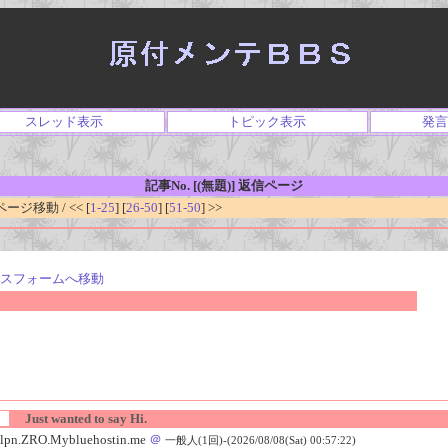
スレッド表示
トピック表示
発言
記事No. [(無題)] 返信ページ
ジ移動 / << [
1-25
] [
26-50
] [
51-50
] >>
スフォームへ移動
5
Just wanted to say Hi.
pn.ZRO.Mybluehostin.me
＠
一般人(1回)-(2026/08/08(Sat) 00:57:22)