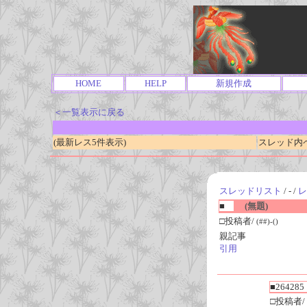
HOME
HELP
新規作成
＜一覧表示に戻る
(最新レス5件表示)
スレッド内ペー
スレッドリスト
/ - /
レ
■
(無題)
□投稿者/
(##)-()
親記事
引用
■26428
□投稿者/ l