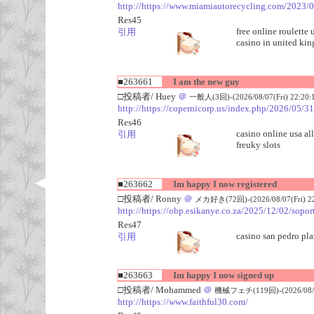
http://https://www.miamiautorecycling.com/2023/0
Res45
free online roulette u
引用
casino in united ki
■263661
I am the new guy
□投稿者/ Huey
＠
一般人(3回)-(2026/08/07(Fri) 22:20:
http://https://copernicorp.us/index.php/2026/05/31
Res46
casino online usa al
引用
freuky slots
■263662
Im happy I now registered
□投稿者/ Ronny
＠
メカ好き(72回)-(2026/08/07(Fri) 22
http://https://obp.esikanye.co.za/2025/12/02/sopor
Res47
casino san pedro pla
引用
■263663
Im happy I now signed up
□投稿者/ Mohammed
＠
機械フェチ(119回)-(2026/08/07(
http://https://www.faithful30.com/