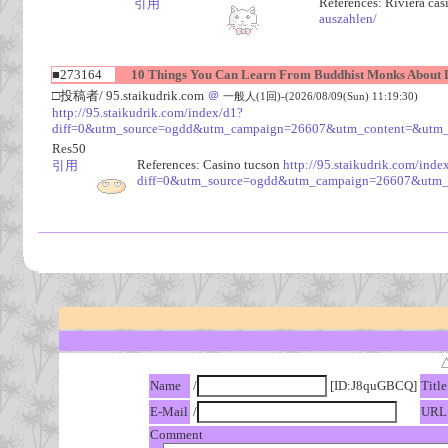
References: Riviera ca
引用
auszahlen/
■273164
10 Things You Can Learn From Buddhist Monks About 
□投稿者/ 95.staikudrik.com
＠
一般人(1回)-(2026/08/09(Sun) 11:19:30)
http://95.staikudrik.com/index/d1?
diff=0&utm_source=ogdd&utm_campaign=26607&utm_content=&utm_cli
Res50
References: Casino tucson
http://95.staikudrik.com/inde
引用
diff=0&utm_source=ogdd&utm_campaign=26607&utm_co
Name
/
[ID:J8quGBCQ]
Title
E-Mail
/
URL
Comment