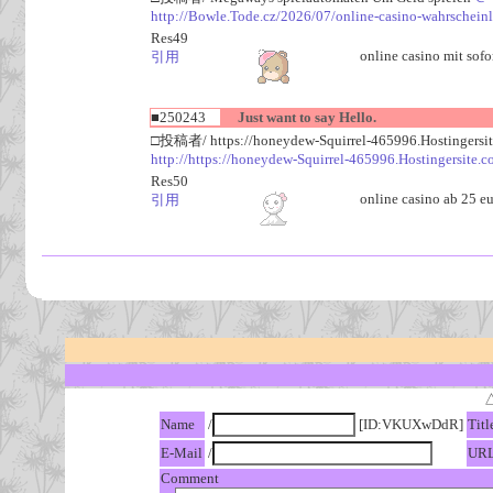
http://Bowle.Tode.cz/2026/07/online-casino-wahrscheinl
Res49
online casino mit sof
引用
■250243
Just want to say Hello.
□投稿者/ https://honeydew-Squirrel-465996.Hostingersi
http://https://honeydew-Squirrel-465996.Hostingersite.co
Res50
online casino ab 25 e
引用
Name
/
[ID:VKUXwDdR]
Titl
E-Mail
/
UR
Comment