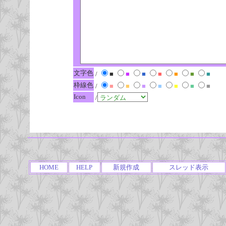
文字色
/
■
■
■
■
■
■
■
枠線色
/
■
■
■
■
■
■
■
Icon
/
HOME
HELP
新規作成
スレッド表示