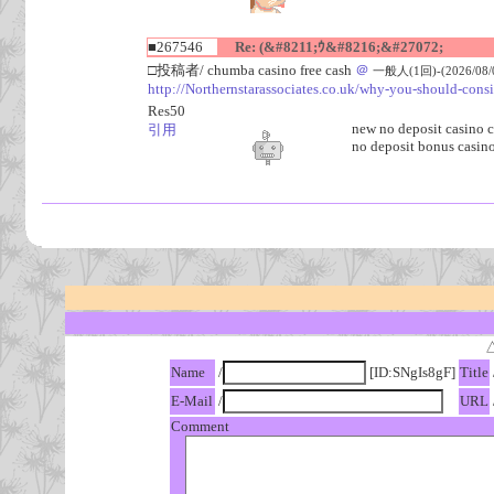
■267546
Re: (&#8211;ｳ&#8216;&#27072;
□投稿者/ chumba casino free cash
＠
一般人(1回)-(2026/08/08
http://Northernstarassociates.co.uk/why-you-should-consi
Res50
new no deposit casino c
引用
no deposit bonus casino
Name
/
[ID:SNgIs8gF]
Title
E-Mail
/
URL
Comment