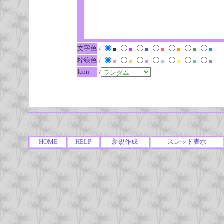
文字色
/
■
■
■
■
■
■
■
枠線色
/
■
■
■
■
■
■
■
Icon
/
HOME
HELP
新規作成
スレッド表示