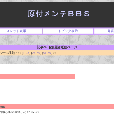
スレッド表示
トピック表示
発言
記事No. [(無題)] 返信ページ
ジ移動 / << [
1-25
] [
26-50
] [
51-50
] >>
 one
)-(2026/08/08(Sat) 12:25:52)