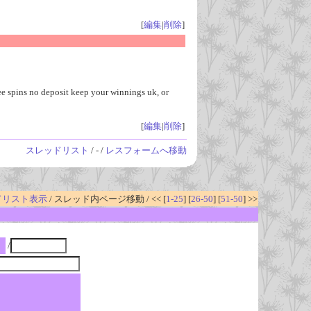
[
編集
|
削除
]
ee spins no deposit keep your winnings uk, or
[
編集
|
削除
]
スレッドリスト
/ - /
レスフォームへ移動
ドリスト表示
/ スレッド内ページ移動 / << [
1-25
] [
26-50
] [
51-50
] >>
/