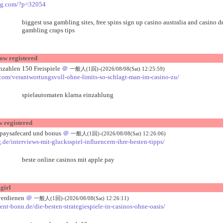
ing.com/?p=32054
biggest usa gambling sites, free spins sign up casino australia and casino 
gambling craps tips
w registered
zahlen 150 Freispiele
＠
一般人(1回)-(2026/08/08(Sat) 12:25:59)
a.com/verantwortungsvoll-ohne-limits-so-schlagt-man-im-casino-zu/
spielautomaten klarna einzahlung
 registered
paysafecard und bonus
＠
一般人(1回)-(2026/08/08(Sat) 12:26:06)
g.de/interviews-mit-glucksspiel-influencern-ihre-besten-tipps/
beste online casinos mit apple pay
girl
verdienen
＠
一般人(1回)-(2026/08/08(Sat) 12:26:11)
ient-bonn.de/die-besten-strategiespiele-in-casinos-ohne-oasis/