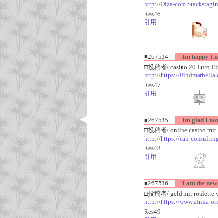
http://Diza-com.Stackstag
Res46
引用
■267534
Im happy I no
□投稿者/ casino 20 Euro Ein
http://https://ifindmarbell
Res47
引用
■267535
Im glad I now
□投稿者/ online casino mit 
http://https://eah-consultin
Res48
引用
■267536
I am the new 
□投稿者/ geld mit roulette 
http://https://www.afrika-or
Res49