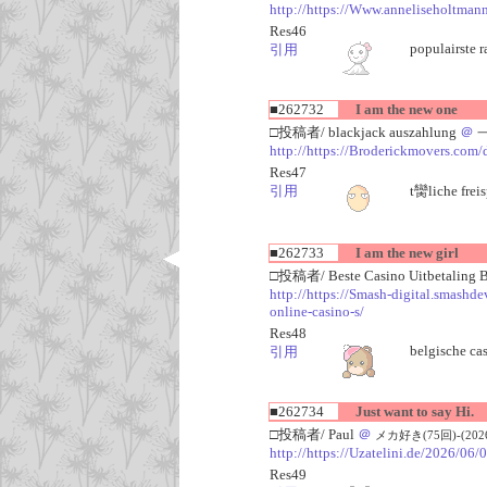
http://https://Www.anneliseholtma
Res46
populairste r
引用
■262732
I am the new one
□投稿者/ blackjack auszahlung
＠
一
http://https://Broderickmovers.com/
Res47
引用
t臠liche freis
■262733
I am the new girl
□投稿者/ Beste Casino Uitbetaling 
http://https://Smash-digital.smashd
online-casino-s/
Res48
belgische cas
引用
■262734
Just want to say Hi.
□投稿者/ Paul
＠
メカ好き(75回)-(2026/08
http://https://Uzatelini.de/2026/06
Res49