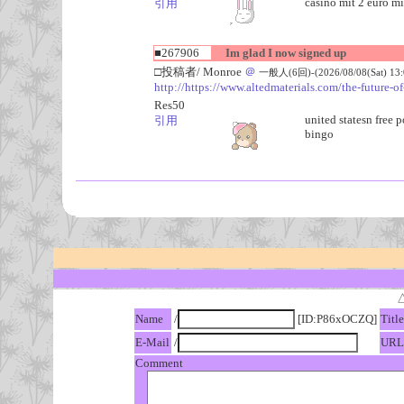
casino mit 2 euro m
引用
■267906
Im glad I now signed up
□投稿者/ Monroe
＠
一般人(6回)-(2026/08/08(Sat) 13:
http://https://www.altedmaterials.com/the-future-of
Res50
united statesn free p
引用
bingo
Name
/
[ID:P86xOCZQ]
Title
E-Mail
/
URL
Comment