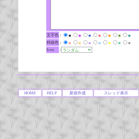
文字色
/
■
■
■
■
■
■
■
枠線色
/
■
■
■
■
■
■
■
Icon
/
HOME
HELP
新規作成
スレッド表示