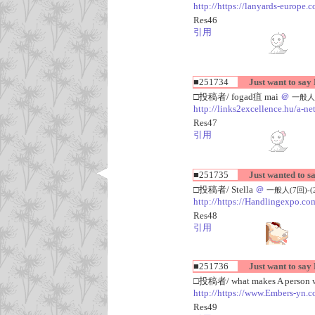
http://https://lanyards-europe.
Res46
引用
■251734
Just want to say 
□投稿者/ fogad疽 mai
＠
一般人(1
http://links2excellence.hu/a-net
Res47
引用
■251735
Just wanted to sa
□投稿者/ Stella
＠
一般人(7回)-(20
http://https://Handlingexpo.com
Res48
引用
■251736
Just want to say 
□投稿者/ what makes A person 
http://https://www.Embers-yn.co
Res49