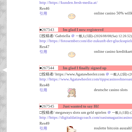
http://https://kunden.fresh-media.at/
Res46
online casino 50% wi
引用
■267543
Im glad I now registered
□投稿者/ Gabriella
＠
一般人(5回)-(2026/08/08(Sat) 12:26:52)
http://https://fotosember.com/die-zukunft-der-glucksspie
Res47
online casino kreditkar
引用
■267544
Im glad I finally signed up
□投稿者/ https://www.Agatawheeler.com
＠
一般人(2回)-(2026
http://https://www.Agatawheeler.com/tippscasinoohneoasi
Res48
deutsche casino slots
引用
■267545
Just wanted to say Hi!
□投稿者/ megaways slots um geld spielen
＠
一般人(1回)-(202
http://https://digitaldatingcoach.com/oasismagazincasin
Res49
roulette bitcoin auszah
引用