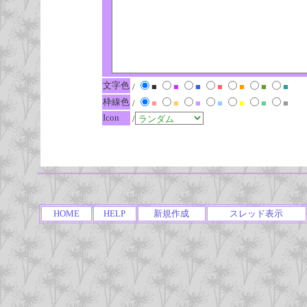
文字色
/
■
■
■
■
■
■
■
枠線色
/
■
■
■
■
■
■
■
Icon
/
HOME
HELP
新規作成
スレッド表示