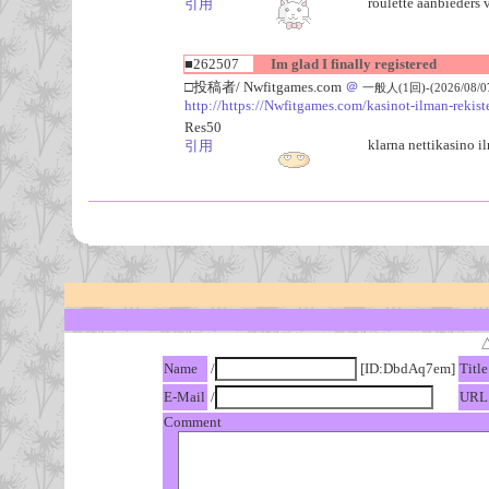
roulette aanbieders 
引用
■262507
Im glad I finally registered
□投稿者/ Nwfitgames.com
＠
一般人(1回)-(2026/08/07(
http://https://Nwfitgames.com/kasinot-ilman-rekis
Res50
klarna nettikasino i
引用
Name
/
[ID:DbdAq7em]
Title
E-Mail
/
URL
Comment