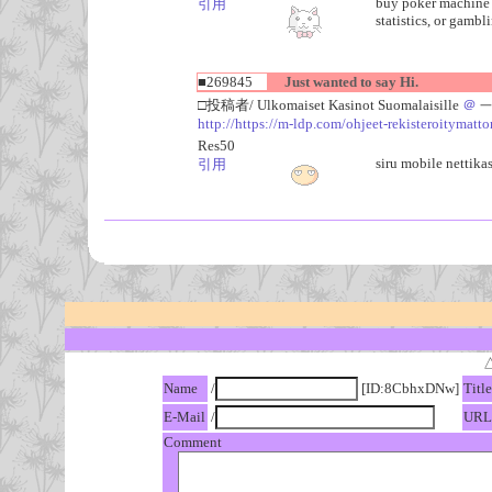
buy poker machine 
引用
statistics, or gambl
■269845
Just wanted to say Hi.
□投稿者/ Ulkomaiset Kasinot Suomalaisille
＠
一
http://https://m-ldp.com/ohjeet-rekisteroityma
Res50
siru mobile nettika
引用
Name
/
[ID:8CbhxDNw]
Title
E-Mail
/
URL
Comment