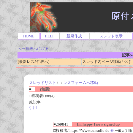
HOME
HELP
新規作成
スレッド表示
＜一覧表示に戻る
記事No
(最新レス5件表示)
スレッド内ページ移動 / << [
1
スレッドリスト
/ - /
レスフォームへ移動
■
(無題)
□投稿者/
(##)-()
親記事
引用
■269841
Im happy I now signed up
□投稿者/ https://Www.consulio.de
＠
一般人(1回)-(2