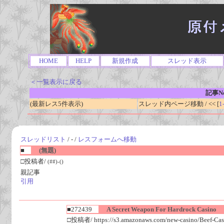
HOME
HELP
新規作成
スレッド表示
＜一覧表示に戻る
記事No
(最新レス5件表示)
スレッド内ページ移動 / << [
1
スレッドリスト
/ - /
レスフォームへ移動
■
(無題)
□投稿者/
(##)-()
親記事
引用
■272439
A Secret Weapon For Hardrock Casino
□投稿者/ https://s3.amazonaws.com/new-casino/Beef-Cas