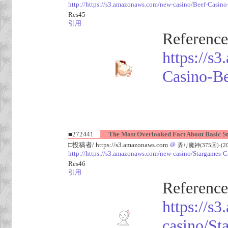
http://https://s3.amazonaws.com/new-casino/Beef-Casin
Res45
引用
Reference
https://s
Casino-B
■272441
The Most Overlooked Fact About Basic St
□投稿者/ https://s3.amazonaws.com
＠
弄り魔神(375回)-(2026/
http://https://s3.amazonaws.com/new-casino/Stargames-C
Res46
引用
References
https://s
casino/St