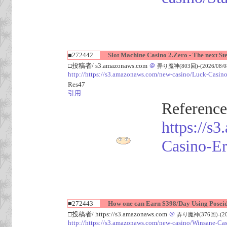
■272442
Slot Machine Casino 2.Zero - The next St
□投稿者/ s3.amazonaws.com
＠
弄り魔神(803回)-(2026/08/08(
http://https://s3.amazonaws.com/new-casino/Luck-Casin
Res47
引用
Reference
https://s
Casino-Er
■272443
How one can Earn $398/Day Using Poseid
□投稿者/ https://s3.amazonaws.com
＠
弄り魔神(376回)-(2026/
http://https://s3.amazonaws.com/new-casino/Winsane-Ca