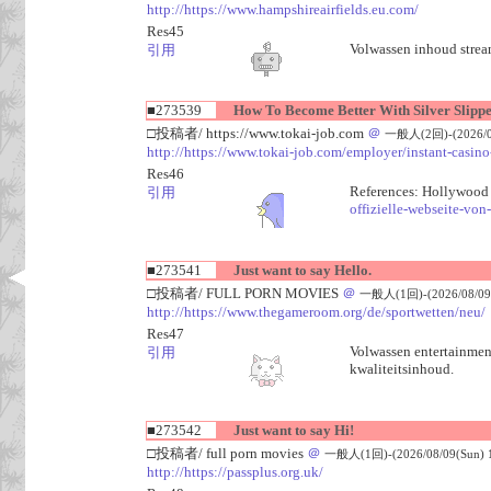
http://https://www.hampshireairfields.eu.com/
Res45
Volwassen inhoud stream
引用
■273539
How To Become Better With Silver Slipper
□投稿者/ https://www.tokai-job.com
＠
一般人(2回)-(2026/08
http://https://www.tokai-job.com/employer/instant-casin
Res46
References: Hollywood 
引用
offizielle-webseite-von
■273541
Just want to say Hello.
□投稿者/ FULL PORN MOVIES
＠
一般人(1回)-(2026/08/09(
http://https://www.thegameroom.org/de/sportwetten/neu/
Res47
Volwassen entertainment
引用
kwaliteitsinhoud.
■273542
Just want to say Hi!
□投稿者/ full porn movies
＠
一般人(1回)-(2026/08/09(Sun) 1
http://https://passplus.org.uk/