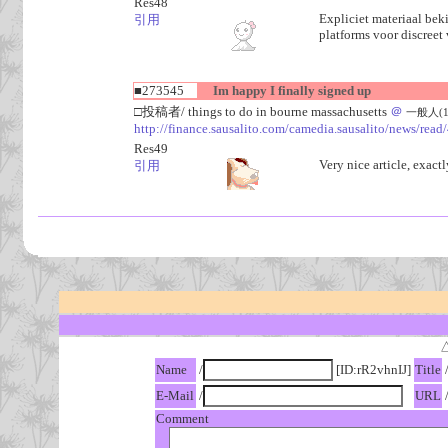
Res48
Expliciet materiaal bek
引用
platforms voor discreet
■273545
Im happy I finally signed up
□投稿者/ things to do in bourne massachusetts
＠
一般人(1回)
http://finance.sausalito.com/camedia.sausalito/news/rea
Res49
Very nice article, exact
引用
Name
/
[ID:rR2vhnIJ]
Title
E-Mail
/
URL
Comment