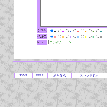
文字色
/
■
■
■
■
■
■
■
枠線色
/
■
■
■
■
■
■
■
Icon
/
HOME
HELP
新規作成
スレッド表示