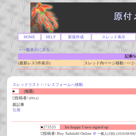
HOME
HELP
新規作成
スレッド表示
＜一覧表示に戻る
記事No
(最新レス5件表示)
スレッド内ページ移動 / << [
1
スレッドリスト
/ - /
レスフォームへ移動
■
(無題)
□投稿者/
(##)-()
親記事
引用
■273535
Im happy I now signed up
□投稿者/ Buy Tadalafil Online
＠
一般人(2回)-(2026/08/09(Su