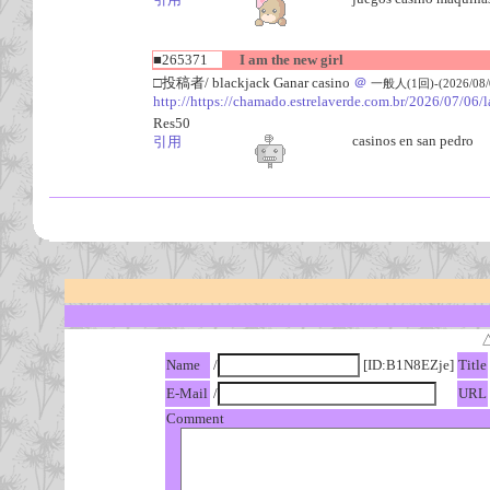
■265371
I am the new girl
□投稿者/ blackjack Ganar casino
＠
一般人(1回)-(2026/08/08
http://https://chamado.estrelaverde.com.br/2026/07/06/la
Res50
casinos en san pedro
引用
Name
/
[ID:B1N8EZje]
Title
E-Mail
/
URL
Comment