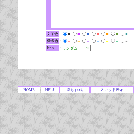
文字色
/
■
■
■
■
■
■
■
枠線色
/
■
■
■
■
■
■
■
Icon
/
HOME
HELP
新規作成
スレッド表示