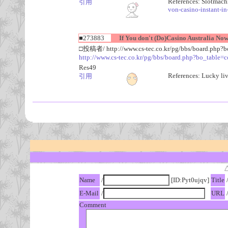
References: Slotmac
引用
von-casino-instant-in
■273883
If You don't (Do)Casino Australia Now, 
□投稿者/ http://www.cs-tec.co.kr/pg/bbs/board.ph
http://www.cs-tec.co.kr/pg/bbs/board.php?bo_tab
Res49
References: Lucky li
引用
Name
/
[ID:Pyt0ujqv]
Title
E-Mail
/
URL
Comment