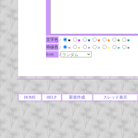
文字色
/
■
■
■
■
■
■
■
枠線色
/
■
■
■
■
■
■
■
Icon
/
HOME
HELP
新規作成
スレッド表示