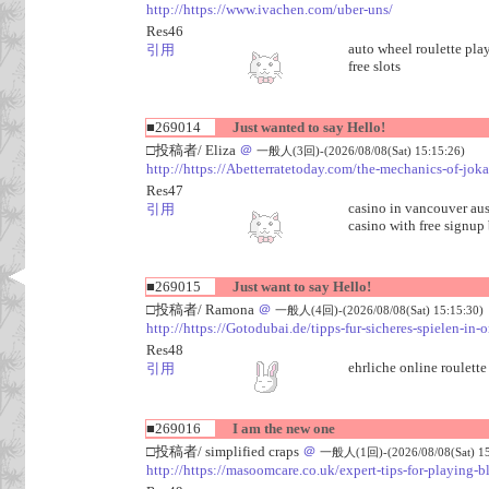
http://https://www.ivachen.com/uber-uns/
Res46
auto wheel roulette play
引用
free slots
■269014
Just wanted to say Hello!
□投稿者/ Eliza
＠
一般人(3回)-(2026/08/08(Sat) 15:15:26)
http://https://Abetterratetoday.com/the-mechanics-of-jok
Res47
casino in vancouver aus
引用
casino with free signup
■269015
Just want to say Hello!
□投稿者/ Ramona
＠
一般人(4回)-(2026/08/08(Sat) 15:15:30)
http://https://Gotodubai.de/tipps-fur-sicheres-spielen-in-
Res48
ehrliche online roulette
引用
■269016
I am the new one
□投稿者/ simplified craps
＠
一般人(1回)-(2026/08/08(Sat) 15
http://https://masoomcare.co.uk/expert-tips-for-playing-b