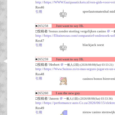
http://https://WWW.Gazipasatickets.nl/een-gids-voor-ve
Res46
speelautomatenhal mid
引用
■265258
Just want to say Hi.
□投稿者/ bonus zonder storting vergelijken casino
＠
一般
http://https://Efrainrozas.com/comparatief-onderzoek-sof
Res47
blackjack soest
引用
■265259
Just want to say Hi.
□投稿者/ Herbert
＠
一般人(2回)-(2026/08/08(Sat) 03:53:21)
http://https://Www.Suinso.es/es-mas-seguro-jugar-en-un-
Res48
引用
casinos bonos bienveni
■265260
I am the new guy
□投稿者/ Janeen
＠
一般人(1回)-(2026/08/08(Sat) 03:53:36)
http://https://performance-auto.Co.za/2026/06/15/elekt
Res49
nieuw casino steenwijk
引用