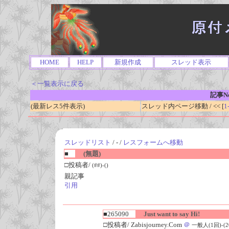
HOME
HELP
新規作成
スレッド表示
＜一覧表示に戻る
記事No
(最新レス5件表示)
スレッド内ページ移動 / << [
1
スレッドリスト
/ - /
レスフォームへ移動
■
(無題)
□投稿者/
(##)-()
親記事
引用
■265090
Just want to say Hi!
□投稿者/ Zabisjourney.Com
＠
一般人(1回)-(2026