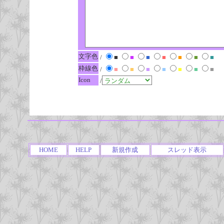
文字色
/
■
■
■
■
■
■
■
枠線色
/
■
■
■
■
■
■
■
Icon
/
HOME
HELP
新規作成
スレッド表示