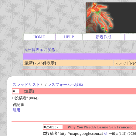
HOME
HELP
新規作成
＜一覧表示に戻る
(最新レス5件表示)
スレッド内ペー
スレッドリスト
/ - /
レスフォームへ移動
■
(無題)
□投稿者/
(##)-()
親記事
引用
■250557
Why You Need A Casino San Francisco
□投稿者/ http://maps.google.com.ai
＠
一般人(1回)-(2026/0