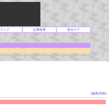
ランク
記事検索
過去ログ
[
編集
|
削除
]