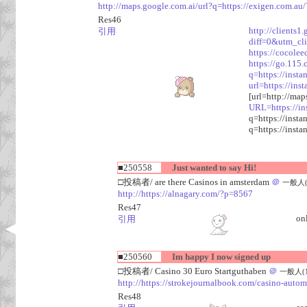
http://maps.google.com.ai/url?q=https://exigen.com.au
Res46
http://clients1
引用
diff=0&utm_cli
https://coco
https://go.115
q=https://insta
url=https://ins
[url=http://map
URL=https://in
q=https://insta
q=https://insta
■250558
Just wanted to say Hi!
□投稿者/ are there Casinos in amsterdam
＠
一般人(1回
http://https://alnagary.com/?p=8567
Res47
on
引用
■250560
Im happy I now signed up
□投稿者/ Casino 30 Euro Startguthaben
＠
一般人(1回
http://https://strokejournalbook.com/casino-auto
Res48