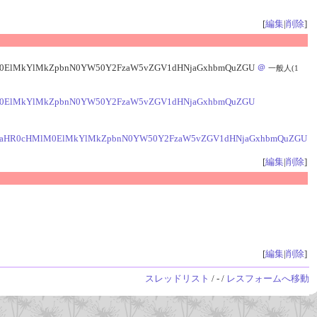
[
編集
|
削除
]
0cHMlM0ElMkYlMkZpbnN0YW50Y2FzaW5vZGV1dHNjaGxhbmQuZGU
＠
一般人(1
0cHMlM0ElMkYlMkZpbnN0YW50Y2FzaW5vZGV1dHNjaGxhbmQuZGU
YiZ1cmw9aHR0cHMlM0ElMkYlMkZpbnN0YW50Y2FzaW5vZGV1dHNjaGxhbmQuZGU
[
編集
|
削除
]
[
編集
|
削除
]
スレッドリスト
/ - /
レスフォームへ移動