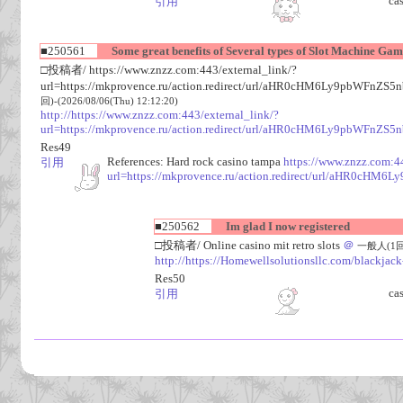
ca
引用
■250561
Some great benefits of Several types of Slot Machine Gam
□投稿者/ https://www.znzz.com:443/external_link/?
url=https://mkprovence.ru/action.redirect/url/aHR0cHM6Ly9
回)-(2026/08/06(Thu) 12:12:20)
http://https://www.znzz.com:443/external_link/?
url=https://mkprovence.ru/action.redirect/url/aHR0cHM6Ly9
Res49
References: Hard rock casino tampa
https://www.znzz.com:44
引用
url=https://mkprovence.ru/action.redirect/url/
■250562
Im glad I now registered
□投稿者/ Online casino mit retro slots
＠
一般人(1回)-
http://https://Homewellsolutionsllc.com/blackjac
Res50
ca
引用