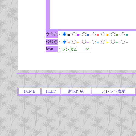
文字色
/
■
■
■
■
■
■
■
枠線色
/
■
■
■
■
■
■
■
Icon
/
HOME
HELP
新規作成
スレッド表示