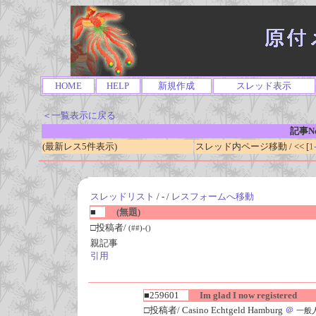
HOME
HELP
新規作成
スレッド表示
＜一覧表示に戻る
記事No
(最新レス5件表示)
スレッド内ページ移動 / << [
1
スレッドリスト
/ - /
レスフォームへ移動
■
(無題)
□投稿者/
(##)-()
親記事
引用
■259601
Im glad I now registered
□投稿者/ Casino Echtgeld Hamburg
＠
一般人(1