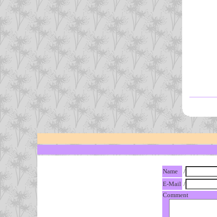
Name
/
E-Mail
/
Comment