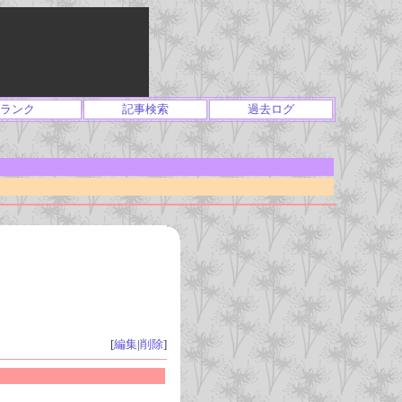
ランク
記事検索
過去ログ
[
編集
|
削除
]