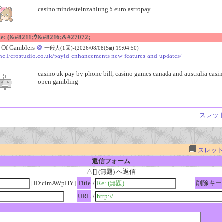
casino mindesteinzahlung 5 euro astropay
: (&#8211;ｳ&#8216;&#27072;
Of Gamblers
＠
一般人(1回)-(2026/08/08(Sat) 19:04:50)
pinc.Ferostudio.co.uk/payid-enhancements-new-features-and-updates/
casino uk pay by phone bill, casino games canada and australia casin
open gambling
スレッ
スレッ
返信フォーム
△[] (無題) へ返信
[ID:clmAWpHY]
Title
/
削除キー
URL
/