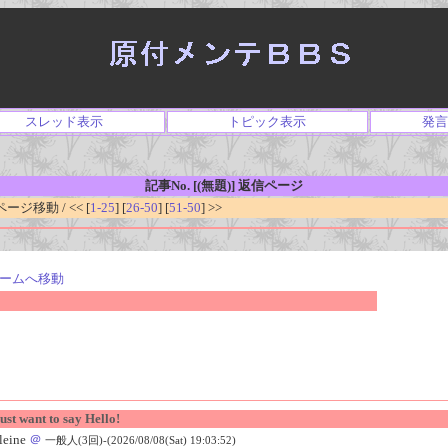
スレッド表示
トピック表示
発言
記事No. [(無題)] 返信ページ
ジ移動 / << [
1-25
] [
26-50
] [
51-50
] >>
ームへ移動
t want to say Hello!
eine
＠
一般人(3回)-(2026/08/08(Sat) 19:03:52)