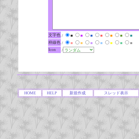
文字色
/
■
■
■
■
■
■
■
枠線色
/
■
■
■
■
■
■
■
Icon
/
HOME
HELP
新規作成
スレッド表示