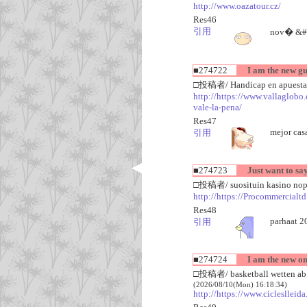
http://www.oazatour.cz/
Res46
引用
nov� &#2
■274722
I am the new g
□投稿者/ Handicap en apuestas
http://https://www.vallaglobo.
vale-la-pena/
Res47
mejor cas
引用
■274723
Just want to say
□投稿者/ suosituin kasino nop
http://https://Procommercialt
Res48
parhaat 2
引用
■274724
I am the new on
□投稿者/ basketball wetten ab 
(2026/08/10(Mon) 16:18:34)
http://https://www.ciclesllei