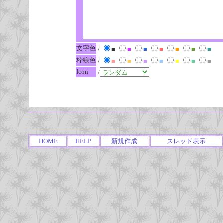
文字色
/
■
■
■
■
■
■
■
枠線色
/
■
■
■
■
■
■
■
Icon
/
HOME
HELP
新規作成
スレッド表示