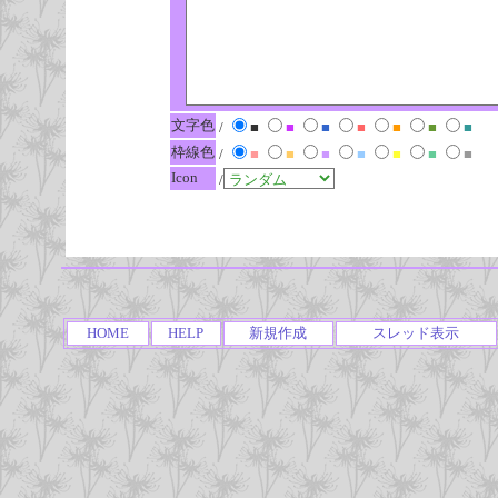
文字色
/
■
■
■
■
■
■
■
枠線色
/
■
■
■
■
■
■
■
Icon
/
HOME
HELP
新規作成
スレッド表示