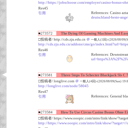
http://https://jobschoose.com/employer/casino-bonus-oh
Res45
References: Casino azta
引用
deutschland-beste-ange
■273572
The Dying Of Gaming Machines And Easy 
□投稿者/ http://cds.zju.edu.cn
＠
一般人(1回)-(2026/08/09(Su
http://cds.zju.edu.cn/addons/cms/go/index.html?url=
Res46
References: Downstrea
引用
url=https%3A%2F%2Fc
■273581
Three Steps To Schecter Blackjack Sls C 
□投稿者/ longlive.com
＠
一般人(4回)-(2026/08/09(Sun) 19:0
http://longlive.com/node/58045
Res47
References: General bl
引用
■273584
How To Use Circus Casino Bonus Ohne Ei
□投稿者/ https://www.ooopic.com/intro/link/show/?target=
http://https://www.ooopic.com/intro/link/show/?target=/