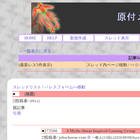
HOME
HELP
新規作成
スレッド表示
＜一覧表示に戻る
記事No
(最新レス5件表示)
スレッド内ページ移動 / << [
1
スレッドリスト
/ - /
レスフォームへ移動
■
(無題)
□投稿者/
(##)-()
親記事
引用
■273566
4 Myths About Inspired Gaming Group
□投稿者/ jobschoose.com
＠
一般人(11回)-(2026/08/09(Sun) 