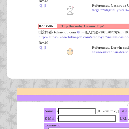
Res48
References: Casanova 
引用
target=//digitally.sit
■273586
Top Burnaby Casino Tips!
□投稿者/ tokai-job.com
＠
一般人(2回)-(2026/08/09(Sun) 19:
http://https://www.tokai-job.com/employer/instant-casin
Res49
References: Darwin cas
引用
casino-instant-in-der-s
Name
/
[ID:7cnIfmky]
Title
E-Mail
/
URL
Comment