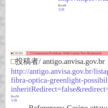
Res49
引用
■256384
7 Commonest Problems With Casino New Brunswick
□投稿者/ antigo.anvisa.gov.br
http://antigo.anvisa.gov.br/li
fibra-optica-greenlight-possi
inheritRedirect=false&redi
Res50
引用
References: Casino otta