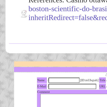
boston-scientific-do-bra
inheritRedirect=false
Name
/
[ID:rnUhqiab]
Title
E-Mail
/
URL
Comment