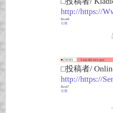
□投稿者/ Kladion
http://https://
Res46
引用
■256381
I am the new guy
□投稿者/ Online
http://https://
Res47
引用