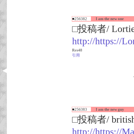
■256382
I am the new one
□投稿者/ Lortie
http://https://
Res48
引用
■256383
I am the new guy
□投稿者/ british 
http://https:/