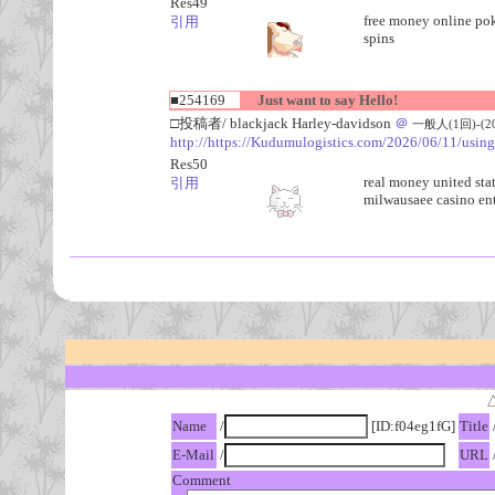
Res49
free money online pok
引用
spins
■254169
Just want to say Hello!
□投稿者/ blackjack Harley-davidson
＠
一般人(1回)-(2026
http://https://Kudumulogistics.com/2026/06/11/using
Res50
real money united sta
引用
milwausaee casino en
Name
/
[ID:f04eg1fG]
Title
E-Mail
/
URL
Comment