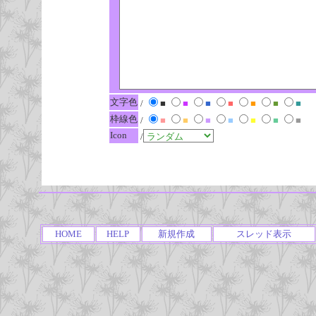
文字色
/
■
■
■
■
■
■
■
枠線色
/
■
■
■
■
■
■
■
Icon
/
HOME
HELP
新規作成
スレッド表示