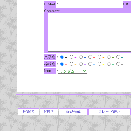
E-Mail
/
URL
Comment
文字色
/
■
■
■
■
■
■
■
枠線色
/
■
■
■
■
■
■
■
Icon
/
HOME
HELP
新規作成
スレッド表示