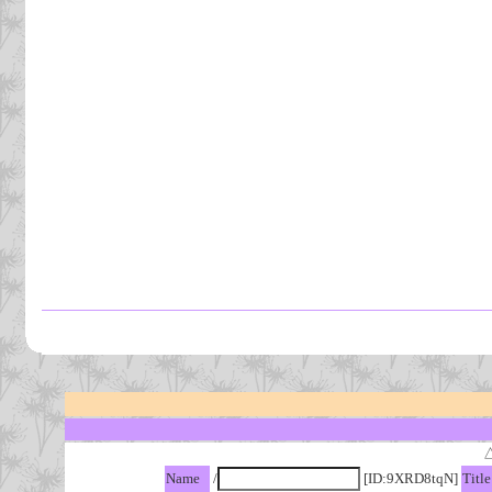
Name
/
[ID:9XRD8tqN]
Title