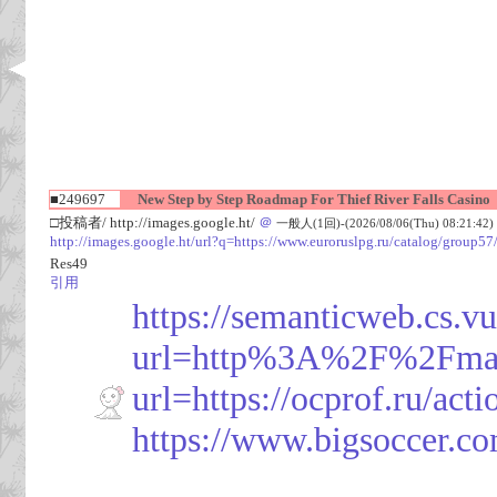
■249697
New Step by Step Roadmap For Thief River Falls Casino
□投稿者/ http://images.google.ht/
＠
一般人(1回)-(2026/08/06(Thu) 08:21:42)
http://images.google.ht/url?q=https://www.euroruslpg.ru/catalo
Res49
引用
https://semanticweb.cs.v
url=http%3A%2F%2Fmap
url=https://ocprof.
https://www.bigsoccer