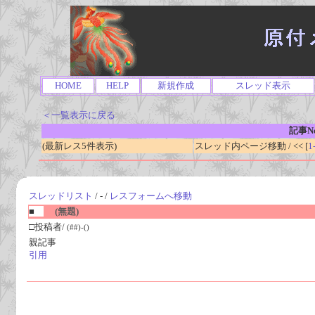
HOME
HELP
新規作成
スレッド表示
＜一覧表示に戻る
記事No
(最新レス5件表示)
スレッド内ページ移動 / << [
1
スレッドリスト
/ - /
レスフォームへ移動
■
(無題)
□投稿者/
(##)-()
親記事
引用