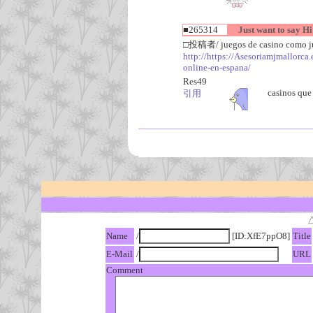
■265314
Just want to say Hi
□投稿者/ juegos de casino como j
http://https://Asesoriamjmallorca
online-en-espana/
Res49
casinos que
引用
Name
/
[ID:XfE7ppO8]
Title
E-Mail
/
URL
Comment