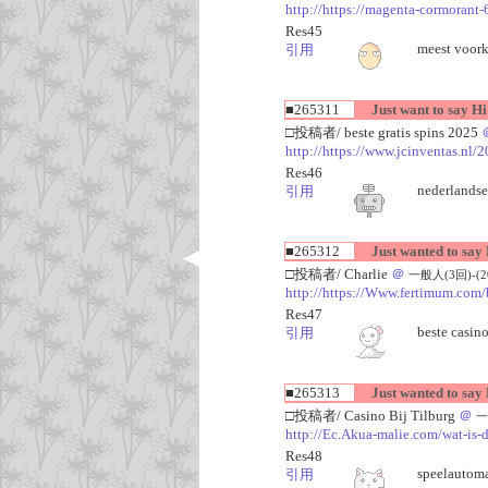
http://https://magenta-cormorant
Res45
meest voor
引用
■265311
Just want to say Hi
□投稿者/ beste gratis spins 2025
http://https://www.jcinventas.nl/
Res46
nederlandse
引用
■265312
Just wanted to say 
□投稿者/ Charlie
＠
一般人(3回)-(202
http://https://Www.fertimum.com/
Res47
beste casino
引用
■265313
Just wanted to say 
□投稿者/ Casino Bij Tilburg
＠
一
http://Ec.Akua-malie.com/wat-is-
Res48
speelautom
引用