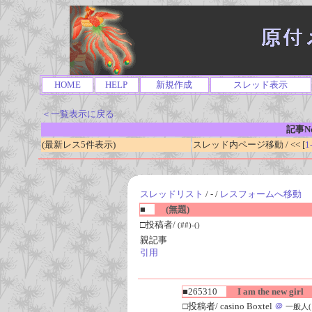
HOME
HELP
新規作成
スレッド表示
＜一覧表示に戻る
記事No
(最新レス5件表示)
スレッド内ページ移動 / << [
1
スレッドリスト
/ - /
レスフォームへ移動
■
(無題)
□投稿者/
(##)-()
親記事
引用
■265310
I am the new girl
□投稿者/ casino Boxtel
＠
一般人(1回