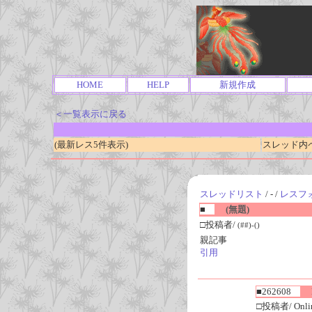
HOME
HELP
新規作成
＜一覧表示に戻る
(最新レス5件表示)
スレッド内ペー
スレッドリスト
/ - /
レスフ
■
(無題)
□投稿者/
(##)-()
親記事
引用
■262608
Im
□投稿者/ Online