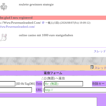
roulette gewinnen strategie
 glad I now registered
://Www.Powersunleashed.Com/
＠
一般人(1回)-(2026/08/07(Fri) 19:09:12)
//Www.Powersunleashed.com/
online casino mit 1000 euro startguthaben
スレッド
スレッ
返信フォーム
△[] (無題) へ返信
[ID:HcTagD8l]
Title
/
削除キー
URL
/