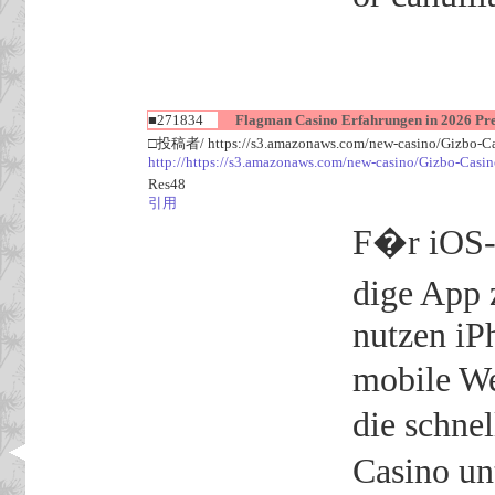
■271834
Flagman Casino Erfahrungen in 2026 Pre
□投稿者/ https://s3.amazonaws.com/new-casino/Gizbo-Ca
http://https://s3.amazonaws.com/new-casino/Gizbo-Casin
Res48
引用
F�r iOS-G
dige App 
nutzen iP
mobile We
die schne
Casino un