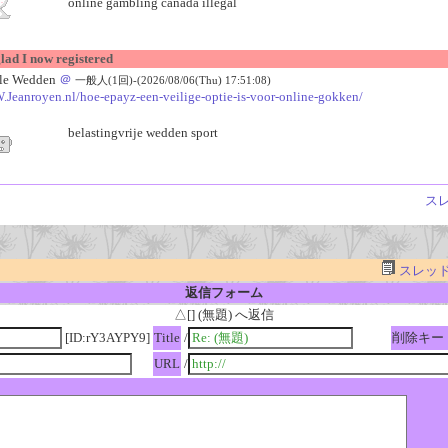
online gambling canada illegal
d I now registered
le Wedden
＠
一般人(1回)-(2026/08/06(Thu) 17:51:08)
.Jeanroyen.nl/hoe-epayz-een-veilige-optie-is-voor-online-gokken/
belastingvrije wedden sport
ス
スレッ
返信フォーム
△[] (無題) へ返信
[ID:rY3AYPY9]
Title
/
削除キー
URL
/