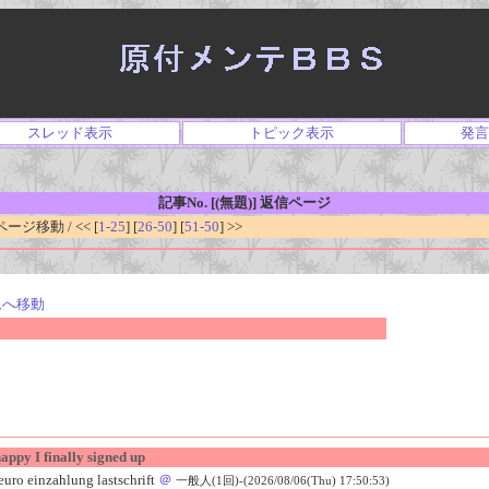
スレッド表示
トピック表示
発言
記事No. [(無題)] 返信ページ
ジ移動 / << [
1-25
] [
26-50
] [
51-50
] >>
ムへ移動
py I finally signed up
ro einzahlung lastschrift
＠
一般人(1回)-(2026/08/06(Thu) 17:50:53)