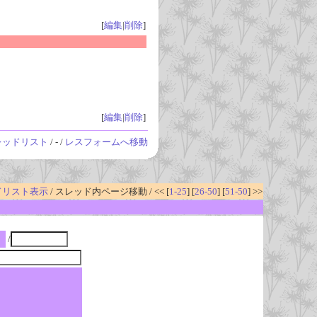
[
編集
|
削除
]
[
編集
|
削除
]
レッドリスト
/ - /
レスフォームへ移動
ドリスト表示
/ スレッド内ページ移動 / << [
1-25
] [
26-50
] [
51-50
] >>
/