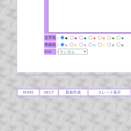
文字色
/
■
■
■
■
■
■
■
枠線色
/
■
■
■
■
■
■
■
Icon
/
HOME
HELP
新規作成
スレッド表示