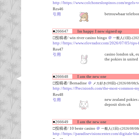
http://https://www.colchoneslospinos.com/regels-
Res46
betrouwbaar telefoo
引用
■266647
Im happy I now signed up
□投稿者/ win river casino bingo
＠
一般人(1回)-(2026/
http://https://www.elovrador.com/2026/07/05/tips-
Res47
casino london uk, eu
引用
the pokies in united 
■266648
I am the new one
□投稿者/ Bernadine
＠
メカ好き(99回)-(2026/08/08(Sat
http://https://Precisionfs.com/the-most-common-m
Res48
new zealand pokies 
引用
deposit slots uk
■266649
I am the new one
□投稿者/ 10 beste casino
＠
一般人(1回)-(2026/08/08(S
http://https://paradisevisioncenter.com/digitale-bl