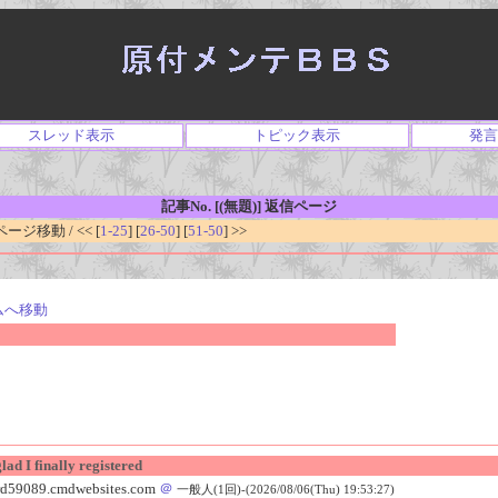
スレッド表示
トピック表示
発言
記事No. [(無題)] 返信ページ
ジ移動 / << [
1-25
] [
26-50
] [
51-50
] >>
ムへ移動
d I finally registered
rd59089.cmdwebsites.com
＠
一般人(1回)-(2026/08/06(Thu) 19:53:27)