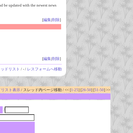
nd be updated with the newest news
[
編集
|
削除
]
[
編集
|
削除
]
レッドリスト
/ - /
レスフォームへ移動
ドリスト表示
/ スレッド内ページ移動 / << [
1-25
] [
26-50
] [
51-50
] >>
/