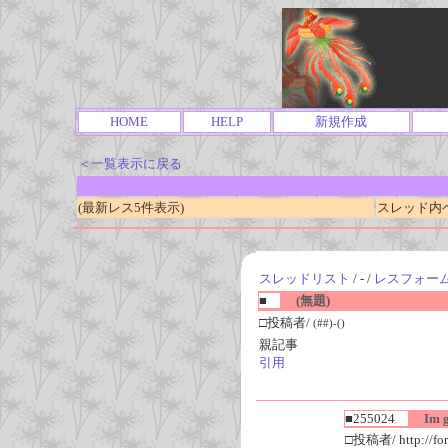
HOME
HELP
新規作成
＜一覧表示に戻る
(最新レス5件表示)
スレッド内ペー
スレッドリスト
/ - /
レスフォー
■
(無題)
□投稿者/
(##)-()
親記事
引用
■255024
Im gla
□投稿者/ http://fo