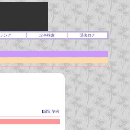
ランク
記事検索
過去ログ
[
編集
|
削除
]