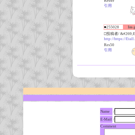
Res49
引用
■255028
Im gla
□投稿者/ &#269;Es
http://https://Eta
Res50
引用
Name
/
E-Mail
/
Comment