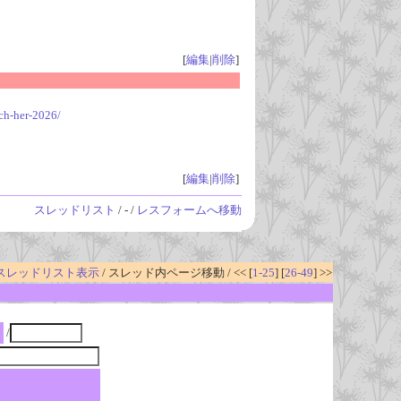
[
編集
|
削除
]
ych-her-2026/
[
編集
|
削除
]
スレッドリスト
/ - /
レスフォームへ移動
スレッドリスト表示
/ スレッド内ページ移動 / << [
1-25
] [
26-49
] >>
/