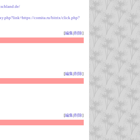
tschland.de/
xy.php?link=https://comita.ru/bitrix/click.php?
[
編集
|
削除
]
[
編集
|
削除
]
[
編集
|
削除
]