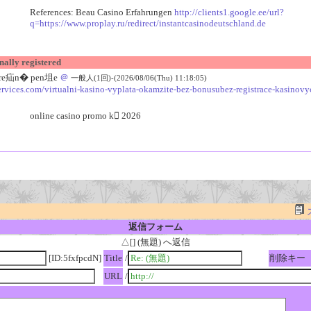
References: Beau Casino Erfahrungen
http://clients1.google.ee/url?
q=https://www.proplay.ru/redirect/instantcasinodeutschland.de
ally registered
a re疝n� pen坥e
＠
一般人(1回)-(2026/08/06(Thu) 11:18:05)
services.com/virtualni-kasino-vyplata-okamzite-bez-bonusubez-registrace-kasinov
online casino promo k 2026
返信フォーム
△[] (無題) へ返信
[ID:5fxfpcdN]
Title
/
削除キー
URL
/