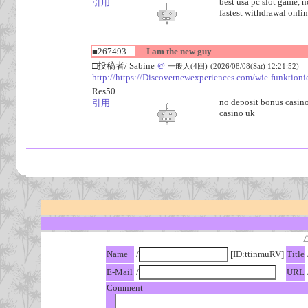
best usa pc slot game, 
引用
fastest withdrawal onli
■267493
I am the new guy
□投稿者/ Sabine
＠
一般人(4回)-(2026/08/08(Sat) 12:21:52)
http://https://Discovernewexperiences.com/wie-funktionier
Res50
no deposit bonus casino 
引用
casino uk
Name
/
[ID:ttinmuRV]
Title
E-Mail
/
URL
Comment