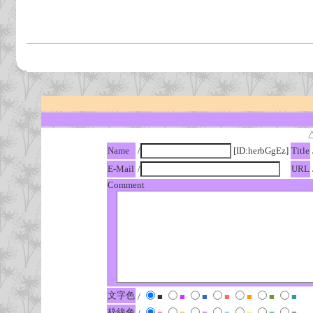
Name
/
[ID:herbGgEz]
Title
E-Mail
/
URL
Comment
文字色
/
■
■
■
■
■
■
■
枠線色