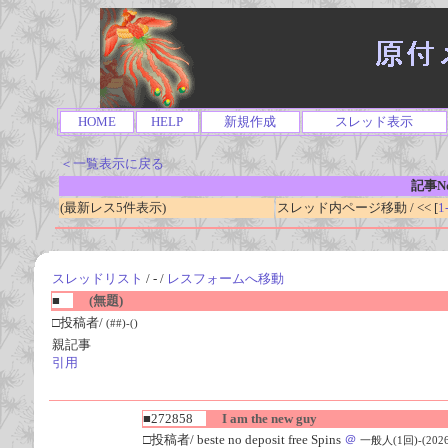
HOME
HELP
新規作成
スレッド表示
＜一覧表示に戻る
記事No
(最新レス5件表示)
スレッド内ページ移動 / << [
1
スレッドリスト
/ - /
レスフォームへ移動
■
(無題)
□投稿者/
(##)-()
親記事
引用
■272858
I am the new guy
□投稿者/ beste no deposit free Spins
＠
一般人(1回)-(2026/0