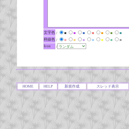
文字色
/
■
■
■
■
■
■
■
枠線色
/
■
■
■
■
■
■
■
Icon
/
HOME
HELP
新規作成
スレッド表示