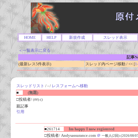
HOME
HELP
新規作成
スレッド表示
＜一覧表示に戻る
記事No
(最新レス5件表示)
スレッド内ページ移動 / << [
1
スレッドリスト
/ - /
レスフォームへ移動
■
(無題)
□投稿者/
(##)-()
親記事
引用
■261714
Im happy I now registered
□投稿者/ Andysassurance.com
＠
一般人(2回)-(2026/08/07(F