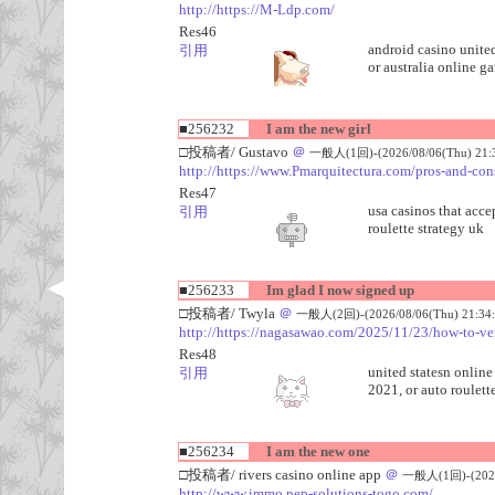
http://https://M-Ldp.com/
Res46
android casino united
引用
or australia online g
■256232
I am the new girl
□投稿者/ Gustavo
＠
一般人(1回)-(2026/08/06(Thu) 21:3
http://https://www.Pmarquitectura.com/pros-and-cons
Res47
usa casinos that acce
引用
roulette strategy uk
■256233
Im glad I now signed up
□投稿者/ Twyla
＠
一般人(2回)-(2026/08/06(Thu) 21:34:
http://https://nagasawao.com/2025/11/23/how-to-ver
Res48
united statesn online 
引用
2021, or auto roulett
■256234
I am the new one
□投稿者/ rivers casino online app
＠
一般人(1回)-(2026/
http://www.immo.pep-solutions-togo.com/