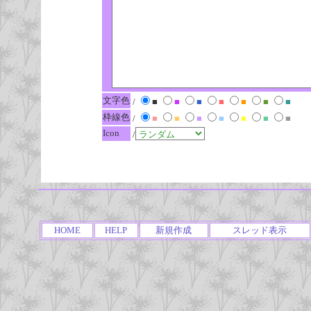
文字色
/
■
■
■
■
■
■
■
枠線色
/
■
■
■
■
■
■
■
Icon
/
HOME
HELP
新規作成
スレッド表示