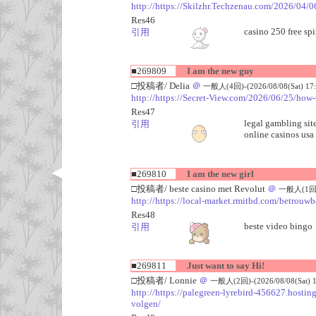
http://https://Skilzhr.Techzenau.com/2026/04/0
Res46
casino 250 free s
引用
■269809
I am the new guy
□投稿者/ Delia
＠
一般人(4回)-(2026/08/08(Sat) 17:
http://https://Secret-View.com/2026/06/25/how-
Res47
legal gambling site
引用
online casinos usa 
■269810
I am the new girl
□投稿者/ beste casino met Revolut
＠
一般人(1回)-(
http://https://local-market.rmitbd.com/betrouw
Res48
beste video bingo
引用
■269811
Just want to say Hi!
□投稿者/ Lonnie
＠
一般人(2回)-(2026/08/08(Sat) 1
http://https://palegreen-lyrebird-456627.hosting
volgen/